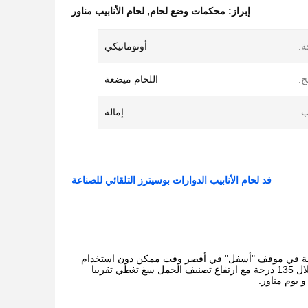
إبراز:
محكمات وضع لحام
,
لحام الأنابيب مناور
ة:
أوتوماتيكي
ج:
اللحام ميضعة
ب:
إمالة
فد لحام الأنابيب الدوارات بوسيترز التلقائي للصناعة
ضخمة في موقف "أسفل" في أقصر وقت ممكن دون استخدام
جداول المواقف تدور في دقيقة ومتغيرة سرعات متغيرة والميل من خلال 135 درجة مع ارتفاع تصنيف الحمل سغ تغطي تقريبا
 بوم مناور.