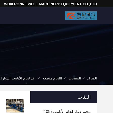
WUXI RONNIEWELL MACHINERY EQUIPMENT CO.,LTD
المنزل
>
المنتجات
>
اللحام ميضعة
>
فد لحام الأنابيب الدوارا
الفئات
محور دوار لحام الأنابيب
(105)