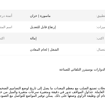
طبيق:
ماسورة | خزان
أتمتة درج
يزات:
إرتفاع قابل للتعديل
اسم المنت
اكتب:
إمالة
اكت
عمال:
الشغل | لحام المعادن
الدوارات بوسيترز التلقائي للصناعة
حلات تصنيع الصلب مع معظم المعدات ما يصل إلى تاريخ لوضع التصاميم ال
لعاملة.
حام أي وظيفة الزاوي وضعها على ذلك.
يمكن توفير المواضع للتواصل مع العمود و