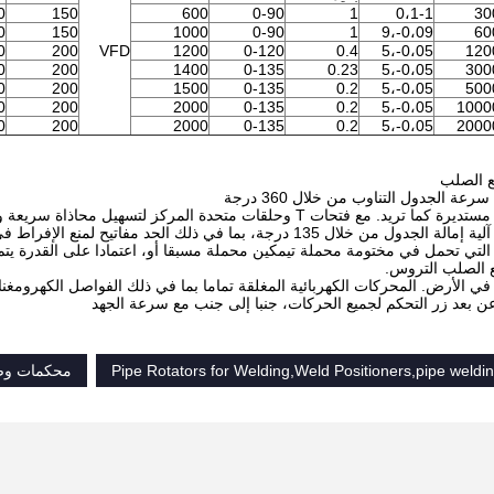
0
150
600
0-90
1
0،1-1
30
0
150
1000
0-90
1
0،09-،9
60
0
200
VFD
1200
0-120
0.4
0،05-،5
120
0
200
1400
0-135
0.23
0،05-،5
300
0
200
1500
0-135
0.2
0،05-،5
500
0
200
2000
0-135
0.2
0،05-،5
1000
0
200
2000
0-135
0.2
0،05-،5
2000
ع الصلب
رعة الجدول التناوب من خلال 360 درجة
 مستديرة كما تريد.
مع فتحات T وحلقات متحدة المركز لتسهيل محاذاة سريعة ودقيقة ولقط.
من خلال 135 درجة، بما في ذلك الحد مفاتيح لمنع الإفراط في المدى.
لتي تحمل في مختومة محملة تيمكين محملة مسبقا أو، اعتمادا على القدرة يت
ع الصلب التروس.
 في الأرض.
المحركات الكهربائية المغلقة تماما بما في ذلك الفواصل الكهرومغن
عن بعد زر التحكم لجميع الحركات، جنبا إلى جنب مع سرعة الجهد
Pipe Rotators for Welding,Weld Positioners,pipe weldin
محكمات وض