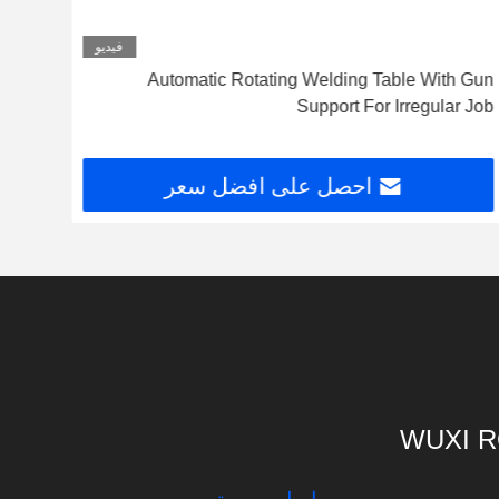
فيديو
 With
Automatic Rotating Welding Table With Gun
trol
Support For Irregular Job
احصل على افضل سعر
WUXI R