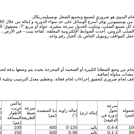
م اليدوي هو ضروري لتصنيع وتجميع الشغل نونسيليندريكال.
ونرز يوفر أسرع الوسائل على حد سواء الدورية و إمالة من خلال 360 درجة مع السماح أقصى قدر من الوصول إلى الشغل.
قائمة بذاتها وقوية كل تصن
 الصلب التروس، أحدث الضوابط الإلكترونية المغلقة، كفاءة بنيت-- في الأرض 
جعل المواقف رونيويل الخاص بك الخيار رقم واحد.
ام من وضع الشظايا الكبيرة أو الضخمة أو المحرجة بحيث يتم وضعها بدقة لتحق
عدات مناولة إضافية.
قف لحام ضروري لتحقيق إجراءات لحام فعالة، وتعظيم معدل الترسيب وتلبية الط
ماكس
سرعة
سرعة
غريب
م
لحمولة
تحول
إمالة زاوية
ديا المنضدة.
إمالة (رم)
ضبط
الأطوار
ا
كجم)
(دورة في
(°)
(مم)
الطريقة
المسافة
(
الدقيقة)
(مم)
10
0،4-4
باليد
0-120
400
100
0
30
0،1-1
باليد
0-90
600
150
0