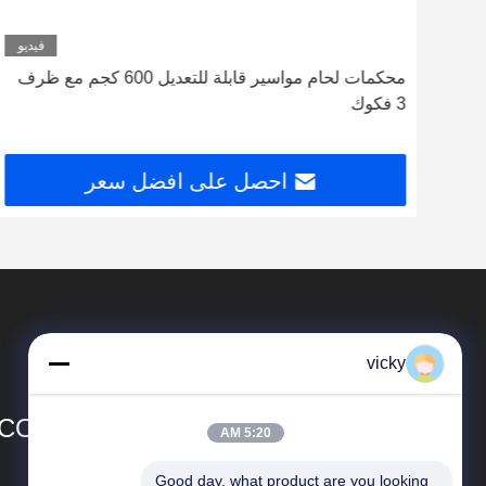
ديو
فيديو
محكمات لحام مواسير قابلة للتعديل 600 كجم مع ظرف
3 فكوك
احصل على افضل سعر
vicky
CO.,LTD
5:20 AM
Good day, what product are you looking 