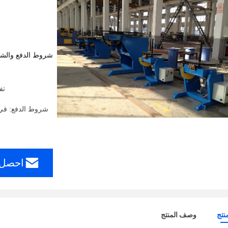
شروط الدفع والش
تف
احصل 
نتج
وصف المنتج