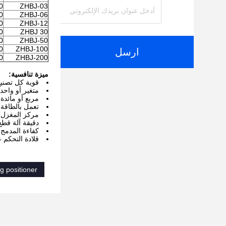
0
ZHBJ-03
0
ZHBJ-06
0
ZHBJ-12
0
ZHBJ 30
0
ZHBJ-50
0
ZHBJ-100
ارسل
0
ZHBJ-200
ميزة تنافسية:
قوية كل تصني
متغير أو واحد س
مربع أو مائدة
تعمل بالطاقة آلية إمالة الجدول 
مركز المغزل ا
دقيقة آلة قط
كفاءة المدمج
قلادة التحكم 
g positioner