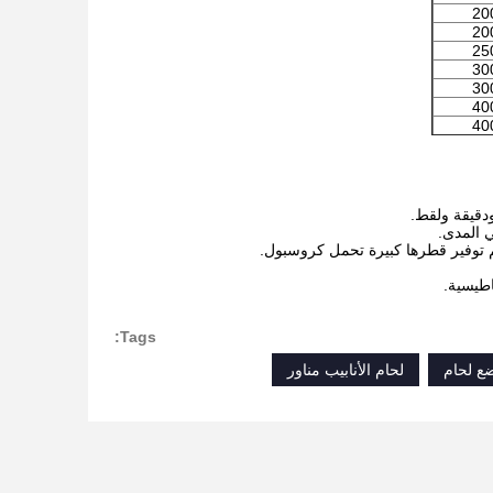
20
20
25
30
30
40
40
م توفير قطرها كبيرة تحمل كروسبول.
اطيسية.
Tags:
ع لحام
لحام الأنابيب مناور