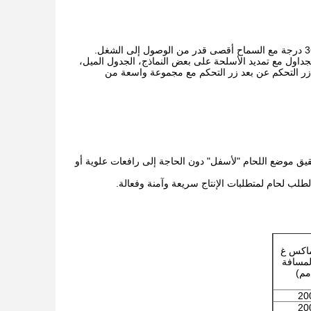
يع الصلب، وتناوب الجدول سرعة متغيرة، جولة أو مربع 'T- مشقوق' الجداول مع تمديد الأسلحة على بعض النماذج، الجدول الميل،
، زر التحكم عن بعد زر التحكم مع مجموعة واسعة من
يق موضع اللحام "لأسفل" دون الحاجة إلى رافعات علوية أو
لب لحام لمتطلبات الإنتاج سريعة وآمنة وفعالة.
اكس غ
لمسافة
مم)
20
20