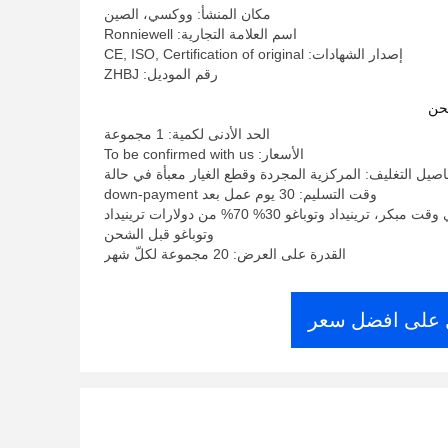
مكان المنشأ: ووكسي، الصين
اسم العلامة التجارية: Ronniewell
إصدار الشهادات: CE, ISO, Certification of original
رقم الموديل: ZHBJ
حن
الحد الأدنى لكمية: 1 مجموعة
الأسعار: To be confirmed with us
اصيل التغليف: المركزية المجردة وقطع الغيار معبأة في حالة
وقت التسليم: 30 يوم عمل بعد down-payment
شروط الدفع: في وقت مبكر، ترينيداد وتوباغو 30% 70% من دولارات ترينيداد
وتوباغو قبل الشحن
القدرة على العرض: 20 مجموعة لكلّ شهر
على افضل سعر