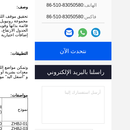
الهاتف:
86-510-83050580
وصف:
تحقيق موقف اللحا
فاكس:
86-510-83050580
مجموعة رونيويل من بوسيتي
الجدول الارتفاع،
إضافات اختيارية 
نتحدث الآن
التطبيقات:
وتمكن مواضع اللح
راسلنا بالبريد الإلكتروني
معدات بشرية أو م
و "أسفل اليد" مو
مواصفات:
ا
نموذج
(
0
ZHBJ-01
0
ZHBJ-03