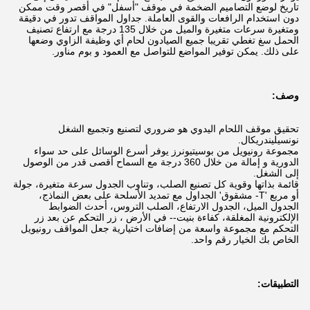
تاريخ لوضع التصاميم الضخمة في موقف "أسفل" في أقصر وقت ممكن
دون استخدام الرافعات والقوى العاملة.
جداول المواقف تدور في دقيقة
ومتغيرة سرعات متغيرة والميل من خلال 135 درجة مع ارتفاع تصنيف
الحمل سغ تغطي تقريبا جميع الصيادون لحام أي وظيفة الزاوي وضعها
على ذلك.
يمكن توفير المواضع للتواصل مع العمود و بوم مناور.
وصف:
تحقيق موقف اللحام اليدوي هو ضروري لتصنيع وتجميع الشغل
نونسيليندريكال.
مجموعة رونيويل من بوسيتيونرز يوفر أسرع الوسائل على حد سواء
الدورية و إمالة من خلال 360 درجة مع السماح أقصى قدر من الوصول
إلى الشغل.
قائمة بذاتها وقوية كل تصنيع الصلب، وتناوب الجدول سرعة متغيرة، جولة
أو مربع 'T- مشقوق' الجداول مع تمديد الأسلحة على بعض النماذج،
الجدول الميل، الجدول الارتفاع، الصلب التروس، أحدث الضوابط
الإلكترونية المغلقة، كفاءة بنيت-- في الأرض ، زر التحكم عن بعد زر
التحكم مع مجموعة واسعة من إضافات اختيارية جعل المواقف رونيويل
الخاص بك الخيار رقم واحد.
التطبيقات: