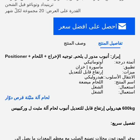
ترينيداد وتوباغو قبل الشحن
القدرة على العرض: 20 مجموعة لكلّ شهر
احصل على افضل سعر
تفاصيل المنتج
وصف المنتج
إبراز:
أنبوب مدور ل يلحم
,
توجيه الإخراج + اللحام + Positioner
أتمتة درجة:
أوتوماتيكي
تطبيق:
ماسورة | خزان
ميزات:
إرتفاع قابل للتعديل
الانتقال الأسلوب::
هيدروليكي
اسم المنتج:
اللحام ميضعة
استعمال:
الشغل
استعمال:
الشغل
لحام آلة مثبّتة قرص دوّار
600kg هيدرولي إرتفاع قابل للتعديل أنبوب لحام آلة مثبت ل وركبييس
تفصيل سريع:
يوفر الموزعون محلات تصنيع الصلب مع معظم المعدات ما يصل إلى