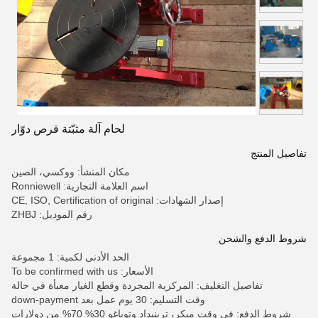
لحام آلة مثبّتة قرص دوّار
تفاصيل المنتج
مكان المنشأ: ووكسي، الصين
اسم العلامة التجارية: Ronniewell
إصدار الشهادات: CE, ISO, Certification of original
رقم الموديل: ZHBJ
شروط الدفع والشحن
الحد الأدنى لكمية: 1 مجموعة
الأسعار: To be confirmed with us
تفاصيل التغليف: المركزية المجردة وقطع الغيار معبأة في حالة
وقت التسليم: 30 يوم عمل بعد down-payment
شروط الدفع: في وقت مبكر، ترينيداد وتوباغو 30% 70% من دولارات