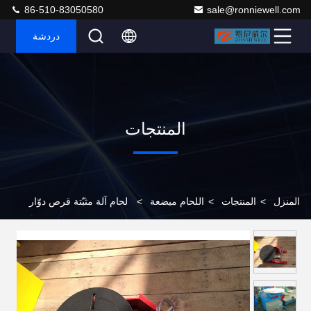
86-510-83050580
sale@ronniewell.com
دردشة
المنتجات
المنزل
>
المنتجات
>
اللحام ميضعة
>
لحام آلة مثبّتة قرص دوّار