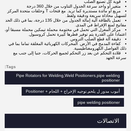
قوية كل تصنيع الصلب
متغير أو واحد سرعة الجدول التناوب من خلال 360 درجة
مربع أو مائدة مستديرة كما تريد.
مع فتحات T وحلقات متحدة المركز
لتسهيل محاذاة سريعة ودقيقة ولقط.
تعمل بالطاقة آلية إمالة الجدول من خلال 135 درجة، بما في ذلك الحد
مفاتيح لمنع الإفراط في المدى.
مركز المغزل التي تحمل في مختومة محملة تيمكين محملة مسبقا أو،
اعتمادا على القدرة يتم توفير قطرها كبيرة تحمل كروسبول.
دقيقة آلة قطع الصلب التروس.
كفاءة المدمج في الأرض.
المحركات الكهربائية المغلقة تماما بما في
ذلك الفواصل الكهرومغناطيسية.
قلادة التحكم عن بعد زر التحكم لجميع الحركات، جنبا إلى جنب مع
سرعة الجهد
Tags:
Pipe Rotators for Welding,Weld Positioners,pipe welding
positioner
أنبوب مدور ل يلحم,توجيه الإخراج + اللحام + Positioner
pipe welding positioner
الاتصالات