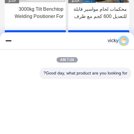
فيديو
فيديو
محكمات لحام مواسير قابلة
3000kg Tilt Benchtop
للتعديل 600 كجم مع ظرف
Welding Positioner For
3 فكوك
Pipe Flange Welding
احصل على افضل سعر
احصل على افضل سعر
vicky
7:26 AM
Good day, what product are you looking for?
WUXI RONNIEWELL MACHINERY
EQUIPMENT CO.,LTD
sale@ronniewell.com
86-510-83050580
No.28، زيدا الطريق، مدينة يانغشان، هيشان ديستتيكت، مدينة
ووشى